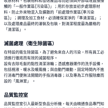
收原材料、包裝物料和發送產品等而必須與外部環境直接接
觸的「一般作業區(污染區)」；用於存放並初步處理原材
料，防止外來物混入及擴散的「前處理作業區(準污染
區)」；調理及加工食材，必須確保潔淨的「準清潔區」；
以及處理產品最終的灌裝及包裝，對清潔程度最為嚴格的
「清潔區」。
滅菌處理（衛生除菌區）
在特設的衛生除菌區，為了避免來自人的污染，所有員工必
須進行徹底而有效的滅菌程序。
設有去除毛髮的黏性清潔滾輪；憑感應器運作的洗手設備，
包括梘液、暖水及暖風機；與自動門連動，固定時間內不進
行消毒門便無法開關的手指消毒器；以及專為工作服除塵而
設的「風淋室」 。
品質監控室
品質監控室引入最新型食品分析機，每天由精通食品專門知