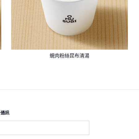
蜆肉粉絲昆布清湯
通訊​
: