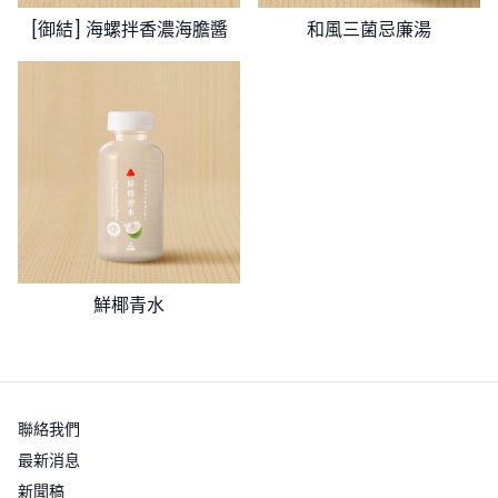
[御結] 海螺拌香濃海膽醬
和風三菌忌廉湯
鮮椰青水
聯絡我們
最新消息
新聞稿