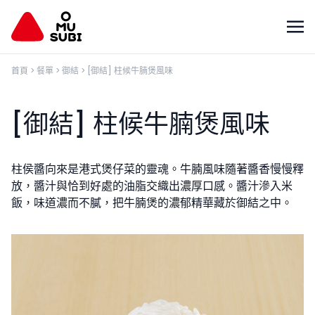
首頁
>
餐單
>
御結
>
[御結] 柱候牛腩煲風味
[御結] 柱候牛腩煲風味
柱侯醬向來是港式煲仔菜的靈魂。牛腩風味隨著醬香慢慢釋
放，醬汁與恰到好處的油脂交織出濃厚口感。醬汁滲入米
飯，味道濃而不膩，把牛腩煲的濃郁精華藏於御結之中。