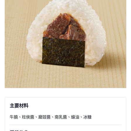
主要材料
牛腩
、
柱侯醬
、
磨豉醬
、
南乳醬
、
蠔油
、
冰糖