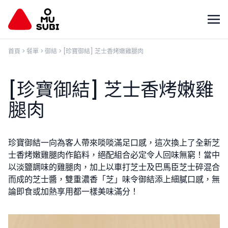
首頁
>
餐單
>
御結
>
[珍寶御結] 芝士香烤嫩雞腿肉
[珍寶御結] 芝士香烤嫩雞
腿肉
珍寶御結一向為客人帶來啖啖滿足口感，這次換上了全新芝
士香烤嫩雞腿肉作餡料，絕配組合必定令人回味無窮！當中
以淡鹽調味的雞腿肉，加上以車打芝士及巴馬臣芝士碎混合
而成的芝士醬，雙重濃香「芝」味令御結添上細膩口感，無
論即食或加熱享用都一樣美味滿分！