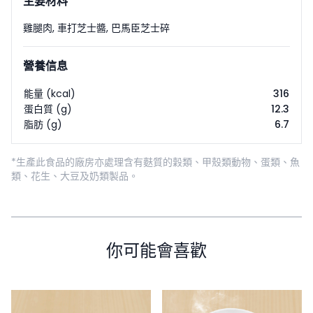
主要材料
雞腿肉, 車打芝士醬, 巴馬臣芝士碎
營養信息
能量 (kcal)
316
蛋白質 (g)
12.3
脂肪 (g)
6.7
*生產此食品的廠房亦處理含有麩質的穀類、甲殼類動物、蛋類、魚
類、花生、大豆及奶類製品。
你可能會喜歡