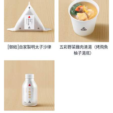
[御結]自家製明太子沙律
五彩野菜雞肉清湯（烤飛魚
柚子湯底）