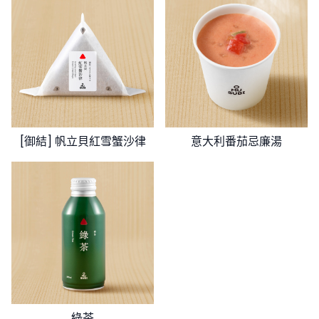
[御結] 帆立貝紅雪蟹沙律
意大利番茄忌廉湯
綠茶