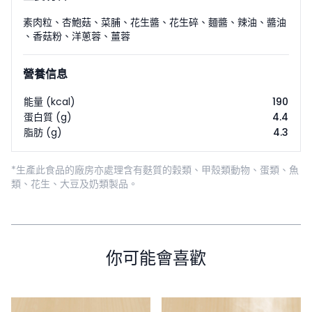
素肉粒
、
杏鮑菇
、
菜脯
、
花生醬
、
花生碎
、
麵醬
、
辣油
、
醬油
、
香菇粉
、
洋蔥蓉
、
薑蓉
營養信息
能量 (kcal)
190
蛋白質 (g)
4.4
脂肪 (g)
4.3
*生產此食品的廠房亦處理含有麩質的穀類、甲殼類動物、蛋類、魚
類、花生、大豆及奶類製品。
你可能會喜歡