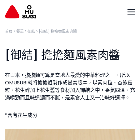
首頁
>
餐單
>
御結
>
[御結] 擔擔麵風素肉醬
[御結] 擔擔麵風素肉醬
在日本，擔擔麵可算是當地人最愛的中華料理之一。所以
OMUSUBI就將擔擔麵製作成變奏版本，以素肉粒、杏鮑菇
粒、花生碎加上花生醬等食材加入御結之中，香氣四溢、充
滿嚼勁而且味道濃而不膩，是素食人士又一冶味好選擇。
*含有花生成分