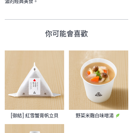
濃的經典美食。
你可能會喜歡
[御結] 紅雪蟹膏帆立貝
野菜米麴白味噌湯