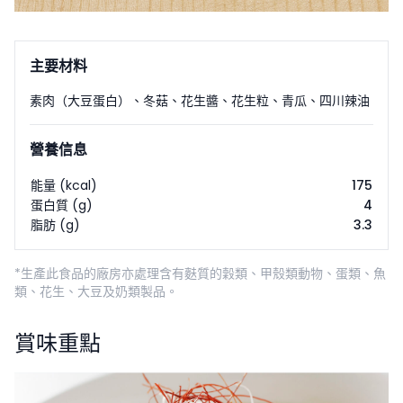
主要材料
素肉（大豆蛋白）
、
冬菇
、
花生醬
、
花生粒
、
青瓜
、
四川辣油
營養信息
能量 (kcal)
175
蛋白質 (g)
4
脂肪 (g)
3.3
*生產此食品的廠房亦處理含有麩質的穀類、甲殼類動物、蛋類、魚
類、花生、大豆及奶類製品。
賞味重點