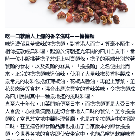
吃一口就讓人上癮的香辛滋味——擔擔麵
味道濃郁且帶微辣的擔擔麵，對香港人而言可算毫不陌生。
相傳這款經典料理，起源於清朝道光年間的四川自貢市，當
時一位小販挑著擔子於街上叫賣麵條，擔子的兩端分別放著
製麵的食材，以及煮麵的器具，「擔擔麵」之名便由此而
來。正宗的擔擔麵味道偏辣，使用了大量辣椒與香料製成，
最常見的材料包括紅辣椒油、花椒與醬油，再配上芽菜、蔥
花與肉碎等食材，混合出層次豐富的香辣美味，令擔擔麵成
為四川民間其中一種最地道的風味料理。
直至六十年代，川菜開始傳至日本，而擔擔麵更是大受日本
人喜愛，亦逐漸演變出更切合當地人口味的製法。至今擔擔
麵除了常見於當地中華料理餐廳，也是許多拉麵店中的招牌
口味，甚至連各即食麵品牌也推出了自家版本的即食擔擔
麵，令世界各地的食客即使安坐家中，也能品嚐這款鮮味香