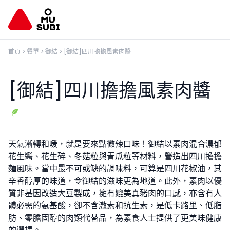
首頁
>
餐單
>
御結
>
[御結]四川擔擔風素肉醬
[御結]四川擔擔風素肉醬
天氣漸轉和暖，就是要來點微辣口味！御結以素肉混合濃郁
花生醬、花生碎、冬菇粒與青瓜粒等材料，營造出四川擔擔
麵風味。當中最不可或缺的調味料，可算是四川花椒油，其
辛香醇厚的味道，令御結的滋味更為地道。此外，素肉以優
質非基因改造大豆製成，擁有媲美真豬肉的口感，亦含有人
體必需的氨基酸，卻不含激素和抗生素，是低卡路里、低脂
肪、零膽固醇的肉類代替品，為素食人士提供了更美味健康