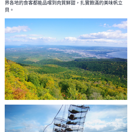
界各地的食客都能品嚐到肉質鮮甜，扎實飽滿的美味帆立
貝。