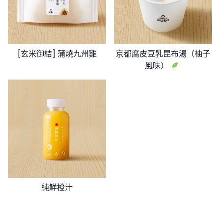
[玄米御結] 蒲燒九州雞
京都腐皮豆乳昆布湯（柚子
風味）
純鮮橙汁