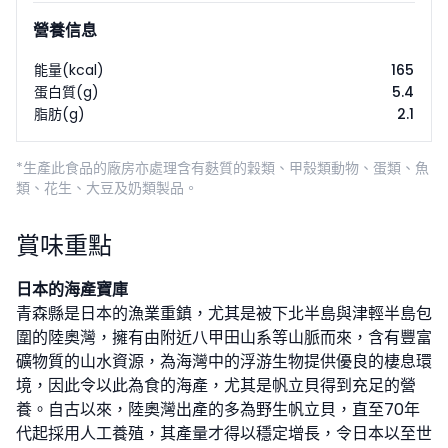
營養信息
能量(kcal)
165
蛋白質(g)
5.4
脂肪(g)
2.1
*生產此食品的廠房亦處理含有麩質的穀類、甲殼類動物、蛋類、魚
類、花生、大豆及奶類製品。
賞味重點
日本的海產寶庫
青森縣是日本的漁業重鎮，尤其是被下北半島與津輕半島包
圍的陸奧灣，擁有由附近八甲田山系等山脈而來，含有豐富
礦物質的山水資源，為海灣中的浮游生物提供優良的棲息環
境，因此令以此為食的海產，尤其是帆立貝得到充足的營
養。自古以來，陸奧灣出產的多為野生帆立貝，直至70年
代起採用人工養殖，其產量才得以穩定增長，令日本以至世