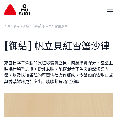
首頁
>
餐單
>
御結
>
[御結] 帆立貝紅雪蟹沙律
[御結] 帆立貝紅雪蟹沙律
來自日本青森縣的原粒珍寶帆立貝，肉身厚實彈牙，當塗上
照燒汁燒香之後，份外惹味。配搭混合了魚肉的深海紅雪
蟹，以及味道香醇的蛋黃沙律醬作調味，令蟹肉的清甜口感
與香濃鮮味更加突出，啖啖都是滿足滋味。