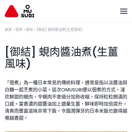
首頁
>
餐單
>
御結
>
[御結] 蜆肉醬油煮(生薑風味)
[御結] 蜆肉醬油煮(生薑
風味)
「佃煮」為一種日本常見的傳統料理，通常是指以淡醬油與
白糖一起烹煮的小菜。這次OMUSUBI便以佃煮的方式，淺
炊鮮甜的蜆肉，令蜆肉不會過分加熱收縮，保持粒粒飽滿的
口感。當香濃的甜醬油加上適量生薑，鮮味即時加倍提升，
清爽而豐富滋味非常下飯，令圓潤彈牙的日本米飯也變得越
嚼越香甜。