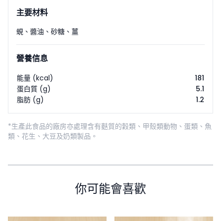
主要材料
蜆
、
醬油
、
砂糖
、
薑
營養信息
能量 (kcal)
181
蛋白質 (g)
5.1
脂肪 (g)
1.2
*生產此食品的廠房亦處理含有麩質的穀類、甲殼類動物、蛋類、魚
類、花生、大豆及奶類製品。
你可能會喜歡