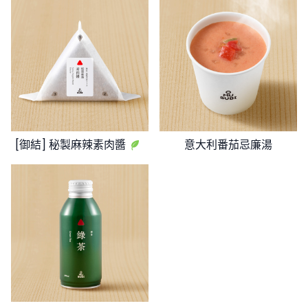
[御結] 秘製麻辣素肉醬
意大利番茄忌廉湯