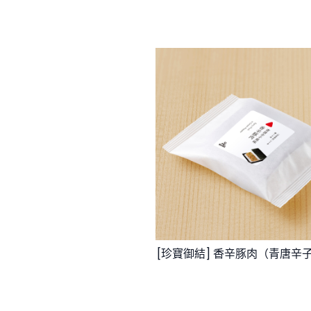
[珍寶御結] 香辛豚肉（青唐辛