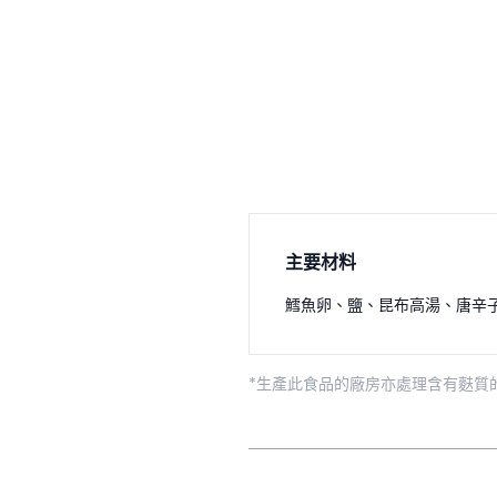
主要材料
鱈魚卵
、
鹽
、
昆布高湯
、
唐辛
*生產此食品的廠房亦處理含有麩質