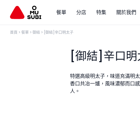
餐單
分店
特集
關於我們
首頁
>
餐單
>
御結
>
[御結]辛口明太子
[御結]辛口明
特選高級明太子，味道充滿明太
香口共冶一爐，風味濃郁而口感
人。