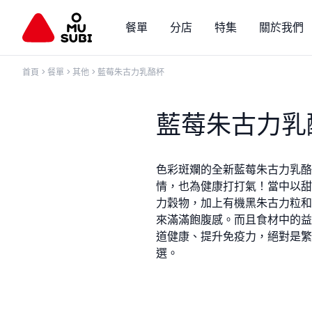
餐單
分店
特集
關於我們
首頁
>
餐單
>
其他
>
藍莓朱古力乳酪杯
藍莓朱古力乳
色彩斑斕的全新藍莓朱古力乳酪
情，也為健康打打氣！當中以甜
力穀物，加上有機黑朱古力粒和
來滿滿飽腹感。而且食材中的益
道健康、提升免疫力，絕對是繁
選。