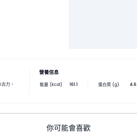
營養信息
朱古力
、
能量 (kcal)
161.1
蛋白質 (g)
4.6
你可能會喜歡