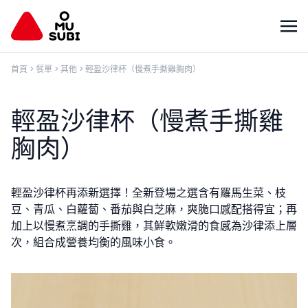
首頁
>
餐單
>
其他
>
輕盈沙律杯​（慢煮手撕雞胸肉）
輕盈沙律杯​（慢煮手撕雞
胸肉）
輕盈沙律杯再添新選擇！全新登場之選含有羅馬生菜、枝
豆、青瓜、白蘿蔔、番茄與白芝麻，爽脆口感配搭得宜；再
加上以慢煮烹調的手撕雞，其鮮軟嫩滑的食感為沙律添上層
次，組合成營養均衡的風味小食。