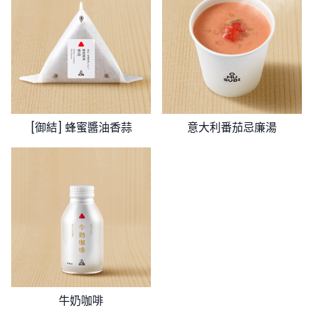
[御結] 蜂蜜醬油香蒜
意大利番茄忌廉湯
牛奶咖啡