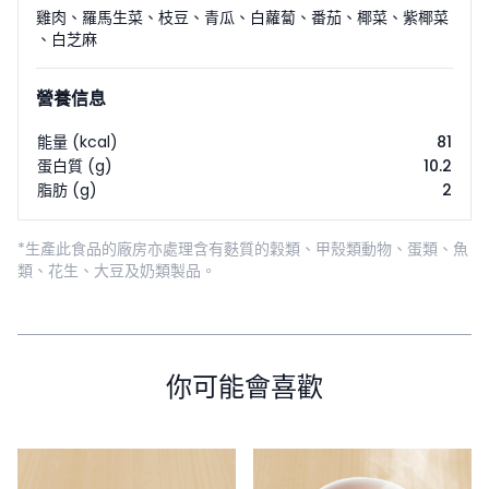
雞肉
、
羅馬生菜
、
枝豆
、
青瓜
、
白蘿蔔
、
番茄
、
椰菜
、
紫椰菜
、
白芝麻
營養信息
能量 (kcal)
81
蛋白質 (g)
10.2
脂肪 (g)
2
*生產此食品的廠房亦處理含有麩質的穀類、甲殼類動物、蛋類、魚
類、花生、大豆及奶類製品。
你可能會喜歡