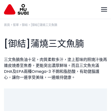
首頁
>
餐單
>
御結
>
[御結]蒲燒三文魚腩
[御結]蒲燒三文魚腩
三文魚腩魚油十足，肉質柔軟多汁，塗上惹味的照燒汁後再
連皮燒香至焦香，更能突出濃厚鮮味。而且三文魚充滿
DHA及EPA兩種Omega-3 不飽和脂肪酸，有助健腦護
心，讓你一邊享受美味，一邊維持健康。