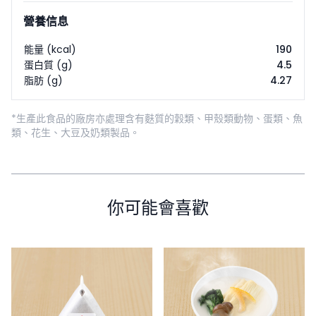
營養信息
能量 (kcal)
190
蛋白質 (g)
4.5
脂肪 (g)
4.27
*生產此食品的廠房亦處理含有麩質的穀類、甲殼類動物、蛋類、魚
類、花生、大豆及奶類製品。
你可能會喜歡