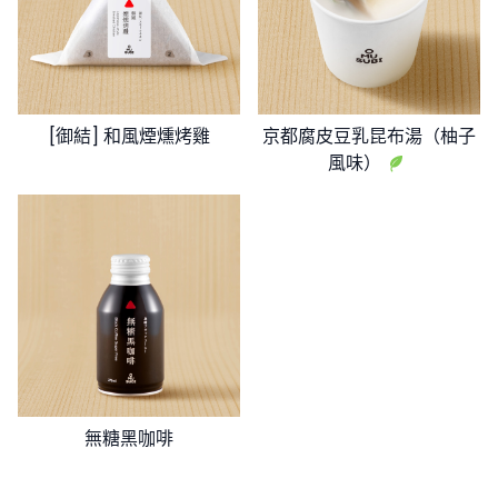
[御結] 和風煙燻烤雞
京都腐皮豆乳昆布湯（柚子
風味）
無糖黑咖啡