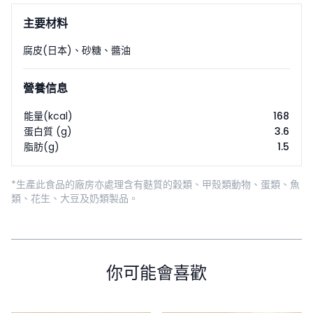
主要材料
腐皮(日本)
、
砂糖
、
醬油
營養信息
能量(kcal)
168
蛋白質 (g)
3.6
脂肪(g)
1.5
*生產此食品的廠房亦處理含有麩質的穀類、甲殼類動物、蛋類、魚
類、花生、大豆及奶類製品。
你可能會喜歡