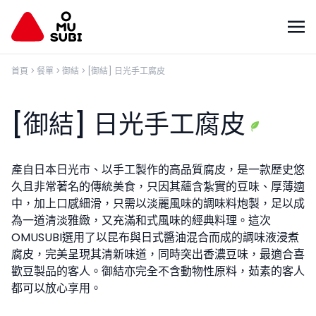
首頁
>
餐單
>
御結
>
[御結] 日光手工腐皮
[御結] 日光手工腐皮
產自日本日光市、以手工製作的高品質腐皮，是一款歷史悠
久且非常著名的傳統美食，只因其蘊含紮實的豆味、厚薄適
中，加上口感細滑，只需以淡麗風味的調味料炮製，足以成
為一道清淡雅緻，又充滿和式風味的經典料理。這次
OMUSUBI選用了以昆布與日式醬油混合而成的調味液浸煮
腐皮，完美呈現其清新味道，同時突出香濃豆味，最適合喜
歡豆製品的客人。御結亦完全不含動物性原料，茹素的客人
都可以放心享用。