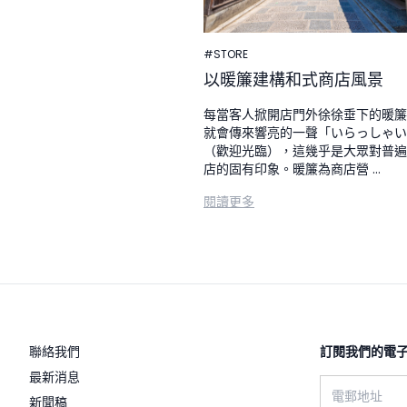
#STORE
以暖簾建構和式商店風景
每當客人掀開店門外徐徐垂下的暖簾
就會傳來響亮的一聲「いらっしゃい
（歡迎光臨），這幾乎是大眾對普遍
店的固有印象。暖簾為商店營 ...
閱讀更多
聯絡我們
訂閱我們的電子
最新消息
Email address
新聞稿