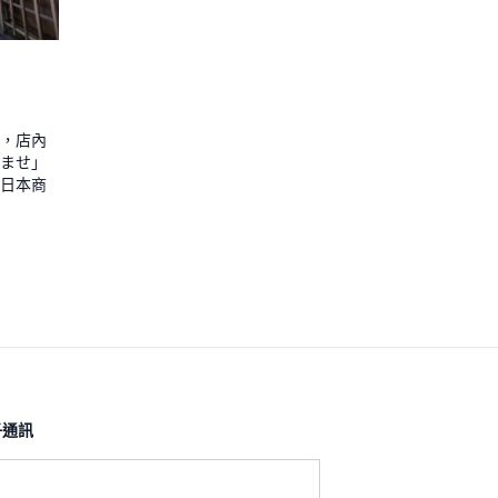
，店內
ませ」
日本商
通訊​
: