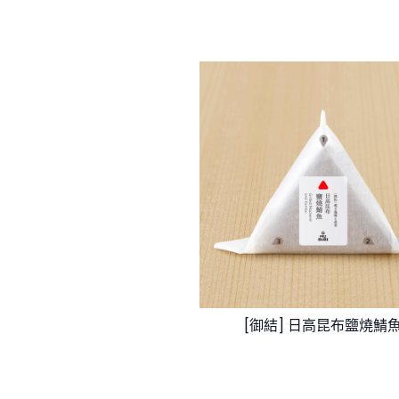
[御結] 日高昆布鹽燒鯖