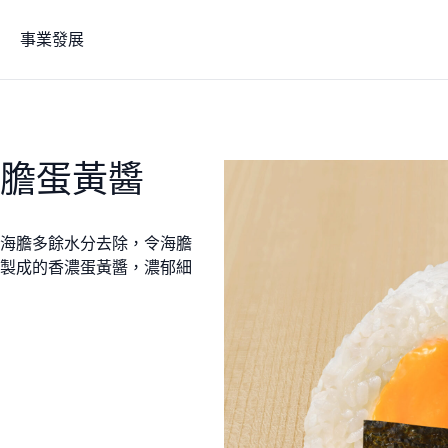
事業發展
海膽蛋黃醬
海膽多餘水分去除，令海膽
製成的香濃蛋黃醬，濃郁細