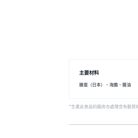
主要材料
雞蛋（日本）
、
海膽
、
醬油
*生產此食品的廠房亦處理含有麩質