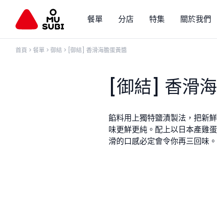
餐單
分店
特集
關於我們
首頁
>
餐單
>
御結
>
[御結] 香滑海膽蛋黃醬
[御結] 香滑
餡料用上獨特鹽漬製法，把新鮮
味更鮮更純。配上以日本產雞蛋
滑的口感必定會令你再三回味。