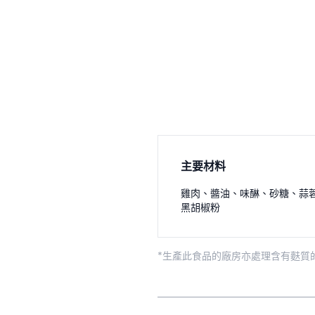
主要材料
雞肉
、
醬油
、
味醂
、
砂糖
、
蒜
黑胡椒粉
*生產此食品的廠房亦處理含有麩質