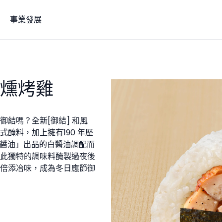
事業發展
煙燻烤雞
結嗎？全新[御結] 和風
醃料，加上擁有190 年歷
醤油」出品的白醬油調配而
此獨特的調味料醃製過夜後
倍添冶味，成為冬日應節御