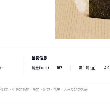
營養信息
蓉
、
能量(kcal)
167
蛋白質 (g)
4.9
的穀類、甲殼類動物、蛋類、魚類、花生、大豆及奶類製品。