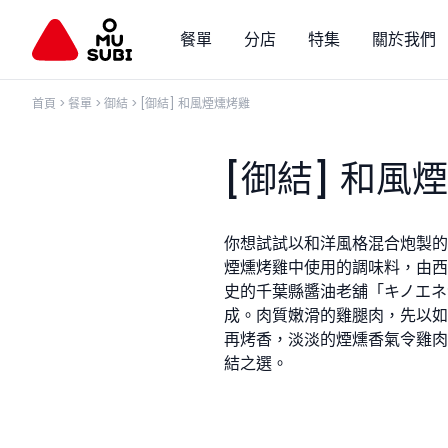
餐單
分店
特集
關於我們
首頁
>
餐單
>
御結
>
[御結] 和風煙燻烤雞
[御結] 和風
你想試試以和洋風格混合炮製的御
煙燻烤雞中使用的調味料，由西式
史的千葉縣醬油老舖「キノエネ
成。肉質嫩滑的雞腿肉，先以如
再烤香，淡淡的煙燻香氣令雞肉
結之選。